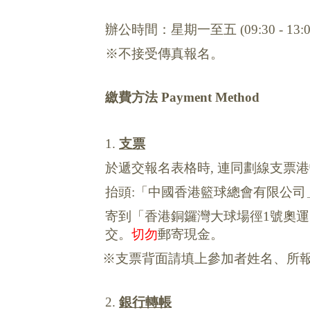
辦公時間：
星期一至五
(09:30 - 13:
※
不接受傳真報名。
繳費方法
Payment Method
1.
支票
於遞交報名表格時
,
連同劃線支票港幣
抬頭
:
「中國香港籃球總會有限公司
寄到「香港銅鑼灣大球場徑
1
號奧運
交。
切勿
郵寄現金
。
※
支票背面請填上參加者姓名、所
2.
銀行轉帳