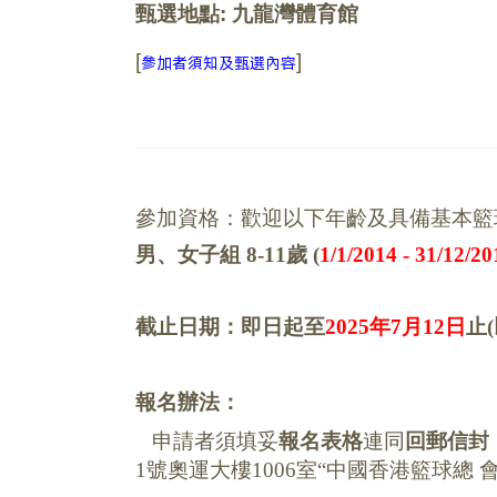
甄選地點: 九龍灣體育館
[
]
參加者須知及甄選內容
參加資格：歡迎以下年齡及具備基本籃
男、女子組 8-11歲 (
1/1/2014 - 31/12/20
截止日期：即日起至
2025年7月12日
止
報名辦法：
申請者須
填妥
報名表格
連同
回郵信封
1
號奧運大樓
1006
室
“中國香港籃球總 