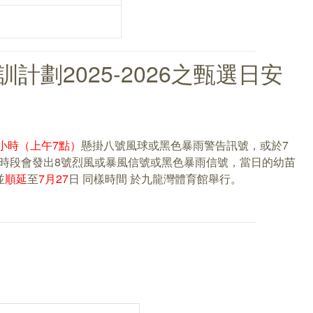
劃2025-2026之甄選日安
小時（上午7點）
懸掛八號風球或黑色暴雨警告訊號，或於7
1800)時段會發出8號烈風或暴風信號或黑色暴雨信號，當日的幼苗
並
順延
至
7月27
日 同樣時間 於九龍灣體育館舉行。