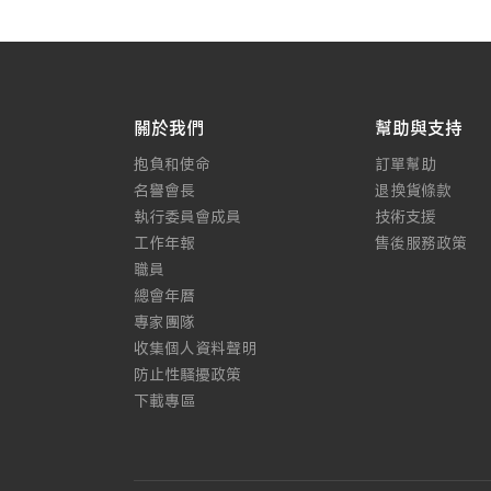
關於我們
幫助與支持
抱負和使命
訂單幫助
名譽會長
退換貨條款
執行委員會成員
技術支援
工作年報
售後服務政策
職員
總會年曆
專家團隊
收集個人資料聲明
防止性騷擾政策
下載專區