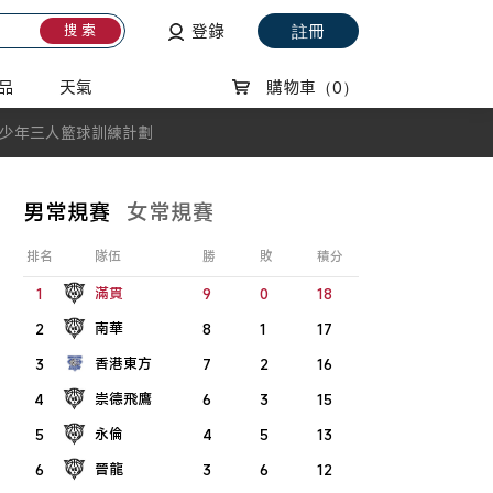
登錄
註冊
搜 索
品
天氣
購物車
（0）
少年三人籃球訓練計劃
男常規賽
女常規賽
排名
隊伍
勝
敗
積分
滿貫
1
9
0
18
南華
2
8
1
17
香港東方
3
7
2
16
崇德飛鷹
4
6
3
15
永倫
5
4
5
13
晉龍
6
3
6
12