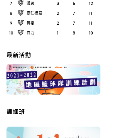
漢友
7
3
6
12
康仁福建
8
2
7
11
晉裕
9
2
7
11
自力
10
1
8
10
最新活動
訓練班