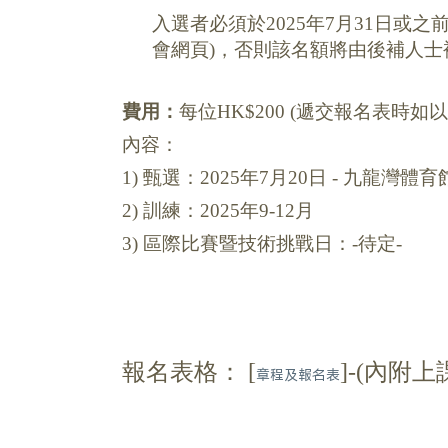
入選者必須於2025年7月31日或
會網頁
)
，否則該名額將由後補人士
費用：
每位HK$200 (遞交報名表時
內容：
1) 甄選：2025年7月20日 - 九龍灣體育
2) 訓練：2025年9-12月
3) 區際比賽暨技術挑戰日：-待定-
報名表格： [
]-(內附上
章程及報名表