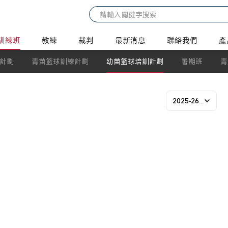
訓練班
教練
裁判
最新消息
聯絡我們
產
計劃
青苗籃球訓練計劃
幼苗籃球培訓計劃
暑期班
青
2025-26年度