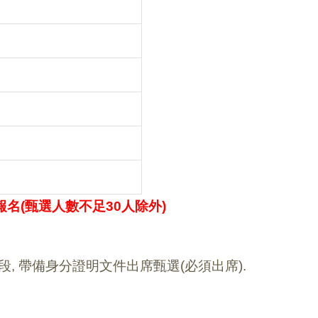
名(甄選人數不足30人除外)
, 帶備身分證明文件出席甄選(必須出席).