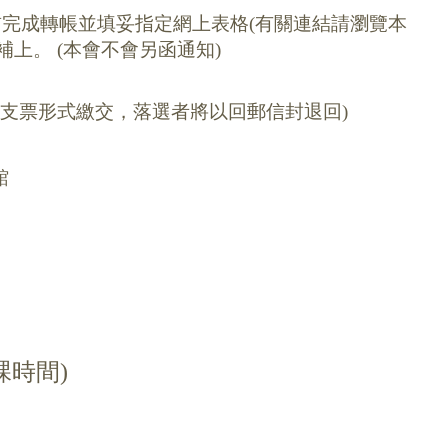
之前完成轉帳並填妥指定網上表格
(
有關連結請瀏覽本
補上。
(
本會不會另函通知
)
如以支票形式繳交，落選者將以回郵信封退回)
館
課時間)