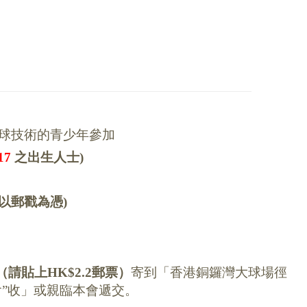
球技術的青少年參加
17
之出生人士)
(以郵戳為憑)
（請貼上
HK$2.2
郵票）
寄到「香港銅鑼灣大球場徑
會”收」或親臨本會遞交。