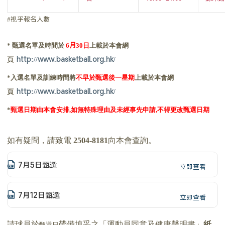
#視乎報名人數
甄選名單及時間於
日
上載於本會網
月
*
6
30
頁
http://www.basketball.org.hk/
入選名單及訓練時間將
不早於甄選後一星期
上載於本會網
*
頁
http://www.basketball.org.hk/
甄選日期由本會安排
如無特殊理由及未經事先申請
不得更改甄選日期
*
,
,
如有疑問，請致電
2504-8181
向本會查詢。
7月5日甄選
立即查看
7月12日甄選
立即查看
請球員於
帶備填妥之「運動員同意及健康聲明書」
紙
甄選日