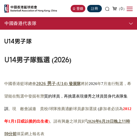
（0）
登錄
註冊
中國香港代表隊
U14男子隊
U14男子隊甄選 (2026)
中國香港籃球總會
子
發展隊
將於
年
月進行甄選，希
20
26 男
U14
)
(
2026
7
望能在甄選中發掘有潛
質的球員，
再挑選表現優秀之球員晉身代表隊集
。現 敝會誠邀 貴校
球隊推薦適齡球員參加選拔
參加者必須為
訓
/
(
2012
年
月
日或以後的出生者
。請有興趣之球員於
年
月
日晚上11時
#
1
1
)
2026
6
28
59分前
填妥網上報名表