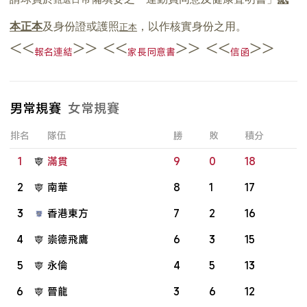
本正本
及身份證或護照
，以作核實身份之用。
正本
<<
>> <<
>> <<
>>
報名連結
家長同意書
信函
男常規賽
女常規賽
排名
隊伍
勝
敗
積分
1
滿貫
9
0
18
2
南華
8
1
17
3
香港東方
7
2
16
4
崇德飛鷹
6
3
15
5
永倫
4
5
13
6
晉龍
3
6
12