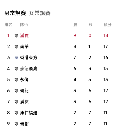
男常規賽
女常規賽
排名
隊伍
勝
敗
積分
1
滿貫
9
0
18
2
南華
8
1
17
3
香港東方
7
2
16
4
崇德飛鷹
6
3
15
5
永倫
4
5
13
6
晉龍
3
6
12
7
漢友
3
6
12
8
康仁福建
2
7
11
9
晉裕
2
7
11