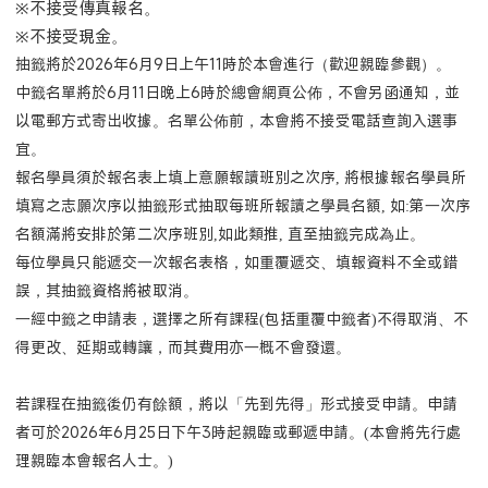
※不接受傳真報名。
※不接受現金。
抽籤將於2026年6月9日上午11時於本會進行（歡迎親臨參觀）。
中籤名單將於
6月11日晚上6時
於總會網頁公佈，不會另函通知，並
以電郵方式寄出收據。名單公佈前，本會將不接受電話查詢入選事
宜。
報名學員須於報名表上填上意願報讀班別之次序, 將根據報名學員所
填寫之志願次序以抽籤形式抽取每班所報讀之學員名額, 如:第一次序
名額滿將安排於第二次序班別,如此類推, 直至抽籤完成為止。
每位學員只能遞交一次報名表格，如重覆遞交、填報資料不全或錯
誤，其抽籤資格將被取消。
一經中籤之申請表，選擇之所有課程(包括重覆中籤者)不得取消、不
得更改、延期或轉讓，而其費用亦一概不會發還。
若課程在抽籤後仍有餘額，將以「先到先得」形式接受申請。申請
者可於2026年6月25日下午3時起親臨或郵遞申請。(本會將先行處
理親臨本會報名人士。)