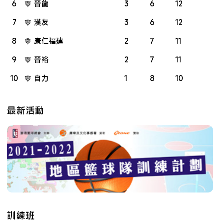
6
晉龍
3
6
12
7
漢友
3
6
12
8
康仁福建
2
7
11
9
晉裕
2
7
11
10
自力
1
8
10
最新活動
訓練班