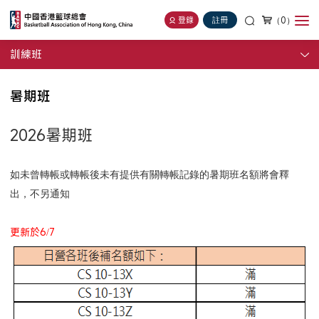
（0）
登錄
註冊
訓練班
暑期班
2026暑期班
如未曾轉帳或轉帳後未有提供有關轉帳記錄的暑期班名額將會釋
出，
不另通知
更新於6/7