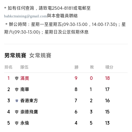
* 如有任何查詢，請致電2504-8181或電郵至
與本會職員聯絡
bahkctraining@gmail.com
* 辦公時間：星期一至星期五(09:30-13:00，14:00-17:30)；星
期六(09:30-13:00)；星期日及公眾假期休息
男常規賽
女常規賽
排名
隊伍
勝
敗
積分
1
滿貫
9
0
18
2
南華
8
1
17
3
香港東方
7
2
16
4
崇德飛鷹
6
3
15
5
永倫
4
5
13