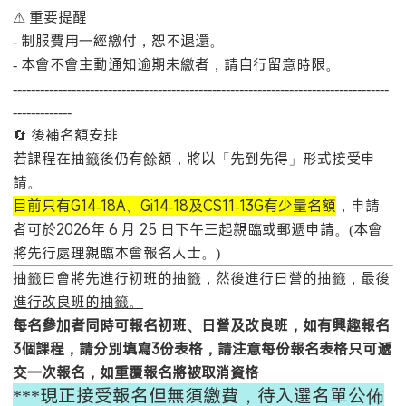
⚠ 重要提醒
- 制服費用一經繳付，恕不退還。
- 本會不會主動通知逾期未繳者，請自行留意時限。
-----------------------------------------------------------------------------------
-------------
🔄 後補名額安排
若課程在抽籤後仍有餘額，將以「先到先得」形式接受申
請。
目前只有G14-18A、Gi14-18及CS11-13G有少量名額
，申請
者可於2026年 6 月 25 日下午三起親臨或郵遞申請。(本會
將先行處理親臨本會報名人士。)
抽籤日會將先進行
初班的抽籤，然後進行日營的抽籤，最後
進行改良班的抽籤。
每名參加者同時可報名初班、日營及改良班，如有興趣報名
3個課程，請分別填寫3份表格，請注意每份報名表格只可遞
交一次報名，如重覆報名將被取消資格
***現正接受報名但無須繳費，待入選名單公佈