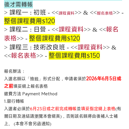
後才需轉帳
> 課程一 : 初班 - <<
>> & <<
>> -
課程資料
報名表格
整個課程費用$120
>
課程二 :
日營 - <<
課程資料
>> & <<
報名
表格
>> -
整個課程
費用$120
>
課程三 :
技術改良班 - <<
課程資料
>> &
<<
報名表格
>> -
整個課程
費用$150
報名辦法：
2026年6月5日或
入選名額以「抽籤」形式分配，申請者須於
之前
填妥網上報名表格
繳費方法 Payment Method
1.銀行轉帳
入選者必須於
6月23日或之前完成轉帳
並
填妥指定網上表格
(有
關日期及連結請瀏覽本會網頁)，否則該名額將由後補人士補
上。 (本會不會另函通知)