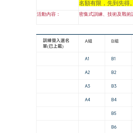
名額有限，先到先得
活動內容：
密集式訓練、技術及戰術
訓練營入選名
A組
B組
單(已上載)
A1
B1
A2
B2
A3
B3
A4
B4
B5
B6