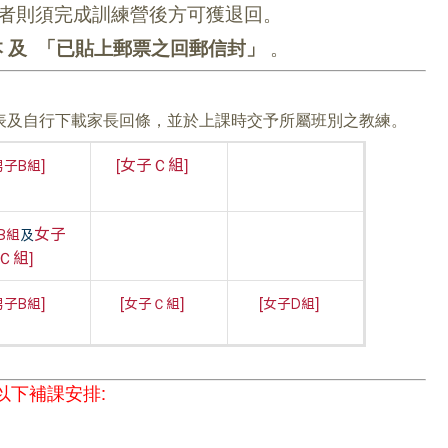
者則須完成訓練營後方可獲退回。
 及 「已貼上郵票之回郵信封」
。
程表及自行下載家長回條，並於上課時交予所屬班別之教練。
]
[
]
女子Ｃ組
男子B組
女子
B組
及
]
Ｃ組
]
[
]
[
]
男子B組
女子Ｃ組
女子D組
有以下補課安排: