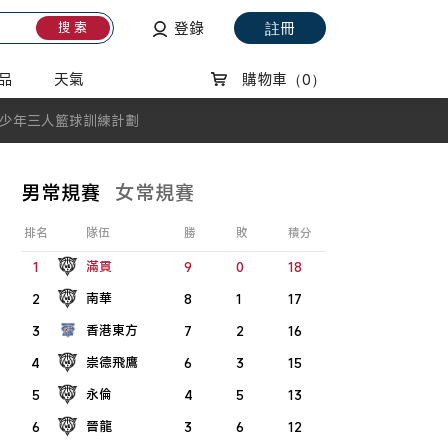
登錄
註冊
搜 索
品
天氣
購物車
（0）
少年三人籃球訓練計劃
男常規賽
女常規賽
排名
隊伍
勝
敗
積分
滿貫
1
9
0
18
南華
2
8
1
17
香港東方
3
7
2
16
崇德飛鷹
4
6
3
15
永倫
5
4
5
13
晉龍
6
3
6
12