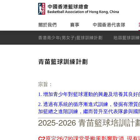
關於我們
賽事
中國香港代表隊
香港青少年(男女子)籃球訓練計劃
地區籃球訓練
青苗籃球訓練計劃
宗旨：
1.
增加青少年對籃球運動的興趣及培養其良好
2.
透過有系統的循序漸進式訓練，發掘有潛質
加籃總之進階訓練，繼而晉升至代表隊參與國
2025-2026 青苗籃球培訓計
原定26/7的課堂受颱風影響取消, 現
C2