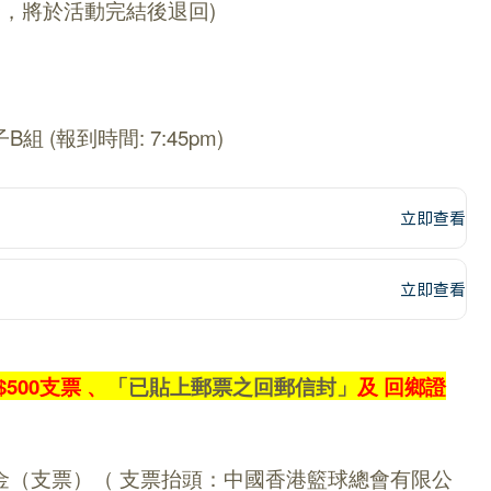
證金，將於活動完結後退回)
子B組 (報到時間: 7:45pm)
立即查看
立即查看
500支票 、
「已貼上郵票之回郵信封」
及 回鄉證
金（支票）（ 支票抬頭：中國香港籃球總會有限公