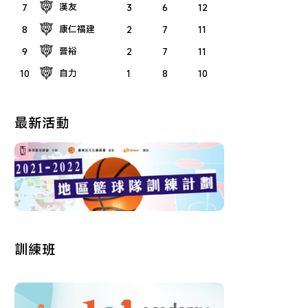
漢友
7
3
6
12
康仁福建
8
2
7
11
晉裕
9
2
7
11
自力
10
1
8
10
最新活動
訓練班