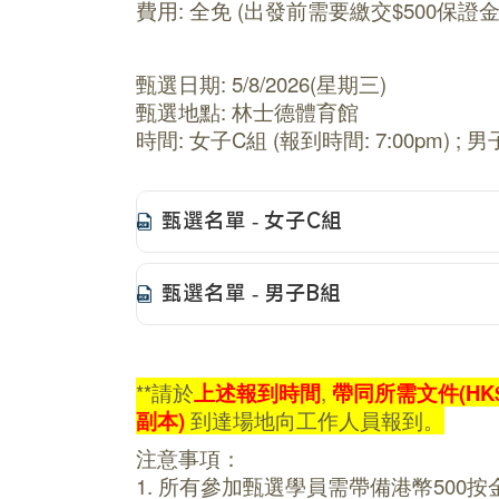
費用: 全免 (出發前需要繳交$500保
甄選日期: 5/8/2026(星期三)
甄選地點: 林士德體育館
時間: 女子C組 (報到時間: 7:00pm) ; 男
甄選名單 - 女子C組
甄選名單 - 男子B組
**請於
上述報到時間
,
帶同所需文件(HK$
副本)
到達場地向工作人員報到。
注意事項：
1.
所有參加甄選學員需帶備港幣500按