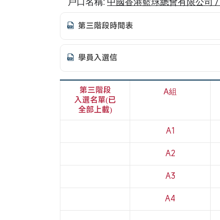
戶口名稱:
中國香港籃球總會有限公司 / Basketba
第三階段時間表
學員入選信
第三階段
A組
入選名單(已
全部上載)
A1
A2
A3
A4