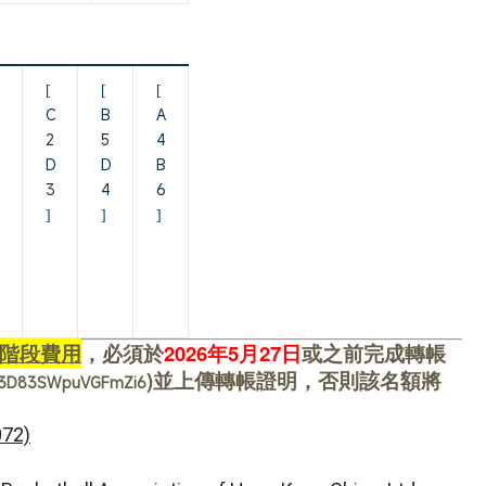
[
[
[
C
B
A
2
5
4
D
D
B
3
4
6
]
]
]
三階段費用
，必須於
2026年5月27日
或之前完成轉帳
)
並上傳轉帳證明
，否則該名額將
Qm3D83SWpuVGFmZi6
72)