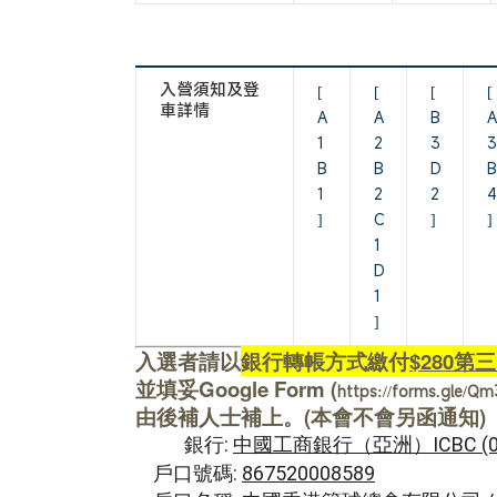
入營須知及登
[
[
[
[
車詳情
A
A
B
A
1
2
3
3
B
B
D
B
1
2
2
4
]
C
]
]
1
D
1
]
入選者請
以
銀行轉帳方式繳付
$280第
並填妥Google Form (
https://forms.gle/
由後補人士補上。(本會不會另函通知)
銀行:
中國工商銀行（亞洲）ICBC (0
戶口號碼:
867520008589