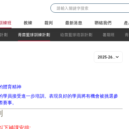
訓練班
教練
裁判
最新消息
聯絡我們
產
計劃
青苗籃球訓練計劃
幼苗籃球培訓計劃
暑期班
青
2025-26年度
的體育精神
的學員接受進一步培訓。表現良好的學員將有機會被挑選參
際賽事。
劃
有以下補課安排: