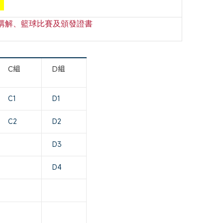
。
講解、籃球比賽及頒發證書
C組
D組
C1
D1
C2
D2
D3
D4