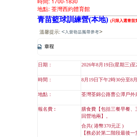
時間: 1700-1830
地點: 荃灣西約體育館
青苗籃球訓練營(本地)
(
只限入選青苗
溫馨提示:
<
>
入營物品攜帶參考
章程
日期：
2026
年
8
月19
日
(
星期三
)
至
時間：
8
月
19
日下午
2
時
30
分至
8
地點：
荃灣荃錦公路曹公潭戶外
報名費︰
膳食費【包括三餐早餐、
回營地兩
】。
合共
(
港幣
370
元正
)
【務必於第二階段最後一