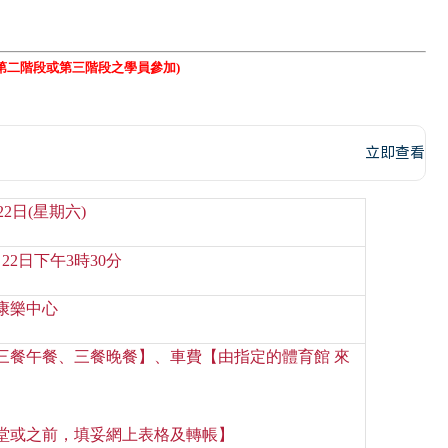
第二階段或第三階段之學員參加)
立即查看
22
日
(
星期六
)
月
22
日下午
3
時
30
分
康樂中心
三餐午餐、三餐晚餐】、車費【由指定的體育館 來
堂或之前
，填妥網上表格及轉帳
】