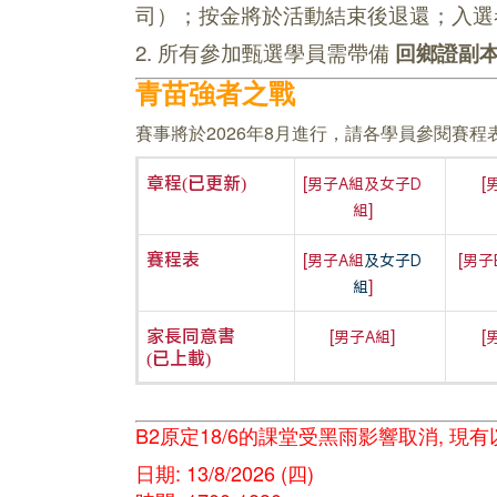
司）；按金將於活動結束後退還；入選
2. 所有參加甄選學員需帶備
回鄉證副本
青苗強者之戰
賽事將於2026年8月進行，請各學員參閱賽
[
[
章程(已更新)
男子A組及女子D
]
組
[
[
賽程表
男子A組
及女子D
男子
]
組
[
]
[
家長同意書
男子A組
(已上載)
B2原定18/6的課堂受黑雨影響取消, 現
日期: 13/8/2026 (四)