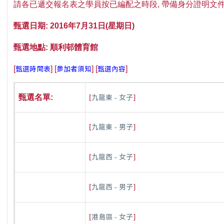
請各已遞交報名表之學員按已編配之時段
,
帶備身分證明文
甄選日期
: 2016
年7
月31
日
(
星期日
)
甄選地點
: 順利邨
體育館
甄選時間表
參加者須知
甄選內容
[
] [
] [
]
[
]
九龍東 - 女子
甄選名單
:
[
]
九龍東 - 男子
[
]
九龍西 - 女子
[
]
九龍西 - 男子
[
]
港島區 - 女子