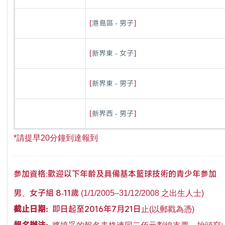
[
]
港島區 - 男子
[
]
新界東 - 女子
[
]
新界東 - 男子
[
]
新界西 - 男子
*
請提早
20
分鐘到達報到
參加資格:歡迎以下年齡及具備基本籃球技術的青少年參加
男、女子組 8-11歲
(1/1/2005
–
31/12/2008
之出生人士
)
截止
日期:
即日起至2016年7月21日
止
(
以郵戳為憑
)
報名
辦法: