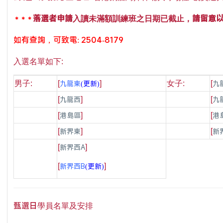
落選者
申請
，請留意
＊＊＊
入讀未滿額訓練班之日期已截止
如有查詢，可致電: 2504-8179
入選名單如下
:
九龍東
(更新)
九
男子
:
[
]
女子
:
[
九龍西
九
[
]
[
港島區
港
[
]
[
新界東
新
[
]
[
新界西A
[
]
新界西B
(更新)
[
]
甄選日
學員名單及安排