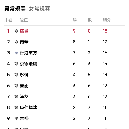
男常規賽
女常規賽
排名
隊伍
勝
敗
積分
1
滿貫
9
0
18
2
南華
8
1
17
3
香港東方
7
2
16
4
崇德飛鷹
6
3
15
5
永倫
4
5
13
6
晉龍
3
6
12
7
漢友
3
6
12
8
康仁福建
2
7
11
9
晉裕
2
7
11