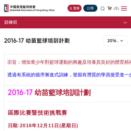
（0）
登錄
註冊
訓練班
2016-17 幼苗籃球培訓計劃
2016-17年度
宗旨：
增加青
少年對籃球運動的興趣及培養其良好的體育精
透過有系統的循序漸進式訓練，發掘有潛質的學員接受進一
2016-17
幼苗籃球培訓計劃
區際比賽暨技術挑戰賽
日期
:
2016
年
12
月11
日
(
星期日
)