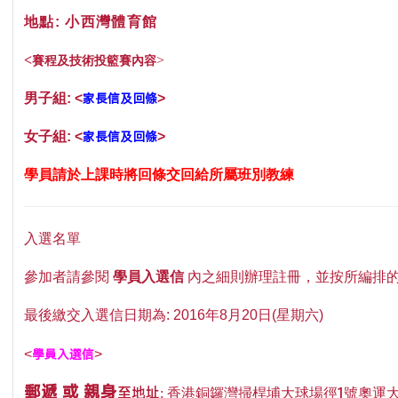
地點: 小西灣體育館
>
<
賽程及技術投籃賽內容
家長信及回條
男子組: <
>
家長信及回條
女子組: <
>
學員請於上課時將回條交回給所屬班別教練
入選名單
參加者請參閱
學員入選信
內之細則辦理註冊，並按所編排的訓
最後繳交入選信日期為: 2016年8月20日
(
星期六
)
學員入選信
<
>
郵遞 或
親身
至地址:
1
香港銅鑼灣掃桿埔大球場徑
號奧運