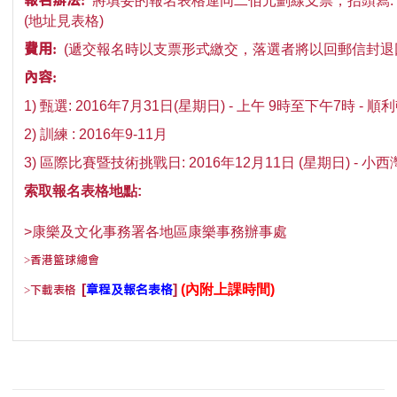
將填妥的報名表格連同二佰元劃線支票，抬頭寫:「
(
地址見表格
)
費用:
(遞交報名時以支票形式繳交，落選者將以回郵信封退回)每
內容:
1) 甄選: 2016年7月31日(星期日) - 上午 9時至下午7時 - 
2
)
訓練
: 2016
年
9-11
月
3
)
區際比賽暨技術挑戰日: 2016年12月11日
(
星期日
) - 小
索取報名表格地點
:
>康樂及文化事務署各地區康樂事務辦事處
>香港籃球總會
章程及
報名表格
>下載表格
[
]
(內附上課時間)