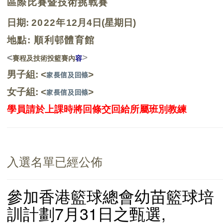
區際比賽暨技術挑戰賽
日期
:
2022
年
12
月
4
日
(
星期日
)
地點:
順利邨體育館
<
>
賽程及技術投籃賽
內
容
男子組: <
>
家長信及
回條
女子組: <
>
家長信及
回條
學員請於上課時將回條交回給所屬班別教練
入選名單已經
公佈
參加香港籃球總會幼苗籃球培
訓計劃7月31日之甄選,