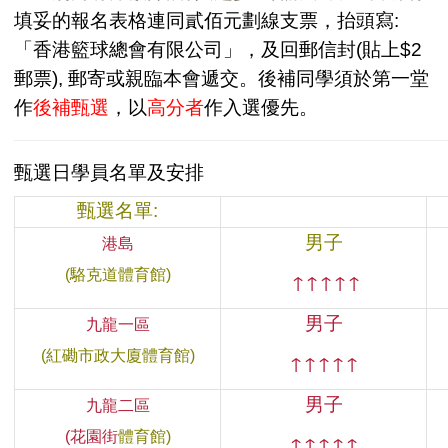
填妥的報名表格連同貳佰元劃線支票，抬頭寫:
「香港籃球總會有限公司」，及回郵信封(貼上$2
郵票), 郵寄或親臨本會遞交。後補同學須於第一堂
作
後補甄選
，以
高分者
作入選優先。
甄選日
學員名單及安排
甄選名單:
男子
港島
(駱克道體育館)
↑
↑
↑
↑
↑
男子
九龍一區
(紅磡市政大廈體育館)
↑
↑
↑
↑
↑
男子
九龍二區
(花園街
體育館)
↑
↑
↑
↑
↑