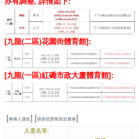
亦有調整, 詳情如下:
[九龍(二區)花園街體育館]:
[九龍(一區)紅磡市政大廈體育館]:
[
] [
]
學員入選信
快速抗原檢測記錄表
入選名單: