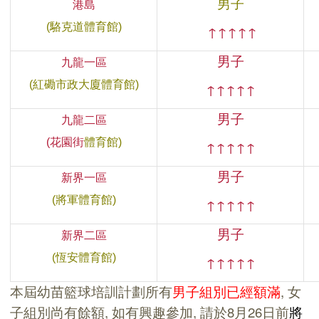
男子
港島
(駱克道體育館)
↑
↑
↑
↑
↑
男子
九龍一區
(紅磡市政大廈體育館)
↑
↑
↑
↑
↑
男子
九龍二區
(花園街
體育館)
↑
↑
↑
↑
↑
男子
新界一區
(將軍體育館)
↑
↑
↑
↑
↑
男子
新界二區
(恆安體育館)
↑
↑
↑
↑
↑
本屆幼苗籃球培訓計劃所有
男子組別已經額滿
, 女
子組別尚有餘額, 如有興趣參加, 請於8月26日前
將