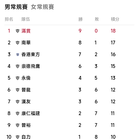
男常規賽
女常規賽
排名
隊伍
勝
敗
積分
1
滿貫
9
0
18
2
南華
8
1
17
3
香港東方
7
2
16
4
崇德飛鷹
6
3
15
5
永倫
4
5
13
6
晉龍
3
6
12
7
漢友
3
6
12
8
康仁福建
2
7
11
9
晉裕
2
7
11
10
自力
1
8
10