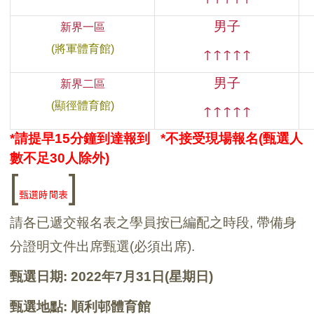
男子
新界一區
(將軍體育館)
↑
↑
↑
↑
↑
男子
新界二區
(顯徑體育館)
↑
↑
↑
↑
↑
*
請提早15分鐘到達報到 *不接受現場報名(甄選人
數不足30人除外)
[
]
甄選時間表
請各已遞交報名表之學員按已編配之時段, 帶備身
分證明文件出席甄選(必須出席).
甄選日期: 2022年7月31日(星期日)
甄選地點: 順利邨體育館