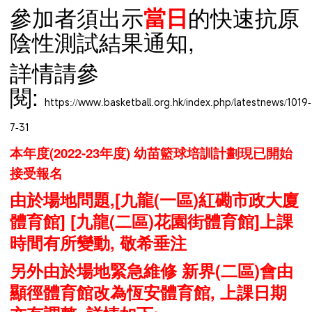
參加者須
出示
的快速抗原
當日
陰性測試結果通知,
詳情請參
閱:
https://www.basketball.org.hk/index.php/latestnews/1019-
7-31
本年度(2022-23年度) 幼苗籃球培訓計劃現已開始
接受報名
由於場地問題,
[九龍(一區)紅磡市政大廈
體育館]
[九龍(二區)花園街體育館]
上課
時間有所變動, 敬希垂注
另外由於場地緊急維修 新界(二區)會由
顯徑體育館改為恆安體育館, 上課日期