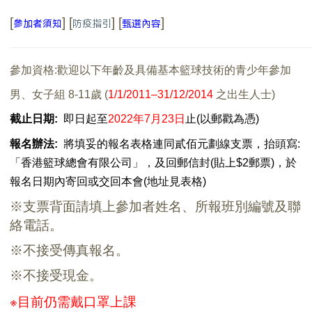
[
] [
] [
]
參加者須知
防疫指引
甄選內容
參加資格:歡迎以下年齡及具備基本籃球技術的青少年參加
男、女子組 8-11歲
(
1/1/2011
–
31/12/2014
之出生人士
)
截止
日期:
即日起至
2022年7月23日
止
(
以郵戳為憑
)
報名
辦法:
將填妥的報名表格連同貳佰元劃線支票，抬頭寫:
「香港籃球總會有限公司」，及回郵信封(貼上$2郵票)，於
報名日期內寄回或交回本會
(
地址見表格
)
※支票背面請填上參加者姓名、所報班別編號及聯
絡電話。
※不接受傳真報名。
※不接受現金。
※目前仍需戴口罩上課