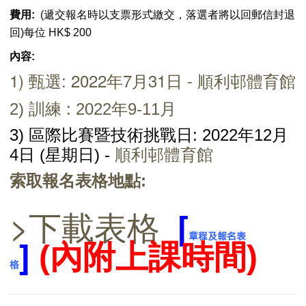
費用:
(遞交報名時以支票形式繳交，落選者將以回郵信封退
回)每位 HK$ 200
內容:
1) 甄選: 2022年7月31日 - 順利邨體育館
2) 訓練
: 2022年9
-11
月
3) 區際比賽暨技術挑戰日: 2022年12月
4日
(
星期日
) -
順利邨體育館
索取報名表格地點
:
>下載表格
[
章程及
報名表
]
(內附上課時間)
格