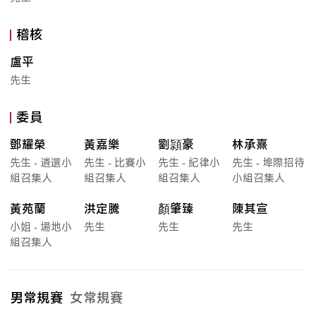
稽核
盧平
先生
委員
鄧耀榮
黃嘉樂
劉頴豪
林承熹
先生 - 遴選小
先生 - 比賽小
先生 - 紀律小
先生 - 埠際招待
組召集人
組召集人
組召集人
小組召集人
黃苑蘭
洪定騰
顏肇臻
陳其宣
小姐 - 場地小
先生
先生
先生
組召集人
男常規賽
女常規賽