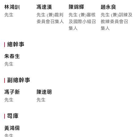
林鴻釧
馮達漢
陳錦輝
趙永良
先生
先生 (兼)裁判
先生 (兼)審核
先生 (兼)訓練及
委員會召集人
及國際小組召
教練委員會召
集人
集人
總幹事
朱春生
先生
副總幹事
馮子新
陳達明
先生
先生
司庫
黃鴻儒
先生