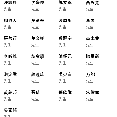
陳志烽
沈豪傑
施文誕
黃哲寛
先生
先生
先生
先生
周致人
吳彩華
陳恩永
李勇
先生
先生
先生
先生
羅善行
莫文韜
盧冠宇
黃土葉
先生
先生
先生
先生
李昕維
翁金驊
陳錫元
陳景衡
先生
先生
先生
先生
洪定騰
趙蕸雄
吳少白
万能
先生
先生
先生
先生
黃義邦
張佶
孫欣偉
朱俊偉
先生
先生
先生
先生
吳家銘
先生