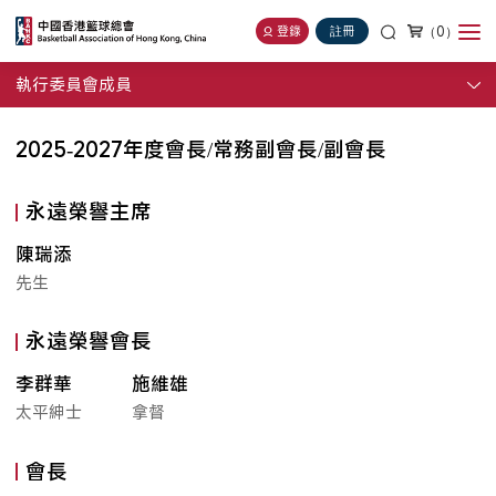
（0）
登錄
註冊
執行委員會成員
2025-2027年度會長/常務副會長/副會長
永遠榮譽主席
陳瑞添
先生
永遠榮譽會長
李群華
施維雄
太平紳士
拿督
會長