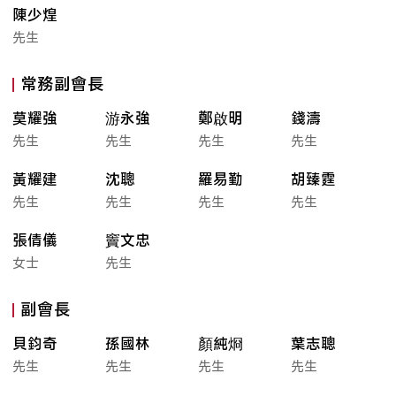
陳少煌
先生
常務副會長
莫耀強
游永強
鄭啟明
錢濤
先生
先生
先生
先生
黃耀建
沈聰
羅易勤
胡臻霆
先生
先生
先生
先生
張倩儀
竇文忠
女士
先生
副會長
貝鈞奇
孫國林
顏純烱
葉志聰
先生
先生
先生
先生