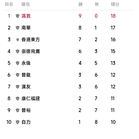
排名
隊伍
勝
敗
積分
1
滿貫
9
0
18
2
南華
8
1
17
3
香港東方
7
2
16
4
崇德飛鷹
6
3
15
5
永倫
4
5
13
6
晉龍
3
6
12
7
漢友
3
6
12
8
康仁福建
2
7
11
9
晉裕
2
7
11
10
自力
1
8
10