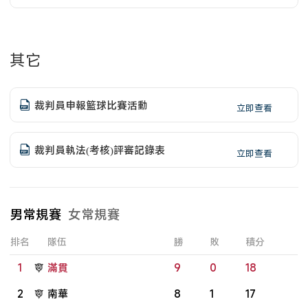
準
其它
裁判員申報籃球比賽活動
立即查看
裁判員執法(考核)評審記錄表
立即查看
男常規賽
女常規賽
排名
隊伍
勝
敗
積分
1
滿貫
9
0
18
2
南華
8
1
17