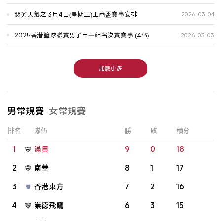
惡劣天氣之 3月4日(星期三)工商盃賽事安排
2026-03-04
2025香港籃球聯賽男子甲一組名次賽賽事 (4/3)
2026-03-03
加载更多
男常規賽
女常規賽
排名
隊伍
勝
敗
積分
1
滿貫
9
0
18
2
南華
8
1
17
3
香港東方
7
2
16
4
崇德飛鷹
6
3
15