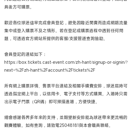
員後方可購票。
歡迎各位球迷儘早完成會員登記，避免因臨近開賣而造成網路流量
集中或登入購票不及之情形。若在登記或購票過程中遇到任何問
題，可透過官方網站所提供的客服/支援管道查詢協助。
會員登記的連結如下：
https://box.tickets.cast-event.com/zh-hant/signup-or-signin/?
next=%2Fzh-hant%2Faccount%2Ftickets%2F
所有網上購票詳情、售票平台連結及相關手續費安排，球迷屆時可
透過指定網上平台，以信用卡、電子支付等方式購買。入場時只需
出示電子門票（QR碼）即可掃描進場，方便快捷。
總會感謝各界多年來的支持，並期望新安排能為球迷帶來更流暢的
觀賽體驗。如有查詢，請致電25048181與本會職員聯絡。