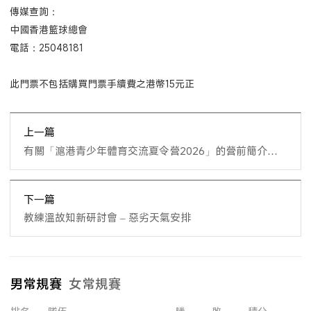
傳媒查詢：
中國香港籃球總會
電話：25048181
此門票不包括購買門票手續費之港幣15元正
上一篇
有關「滬港青少年體育交流夏令營2026」的營前簡介會
延期通知
下一篇
教練溫故知新研討會 – 惡劣天氣安排
男常規賽
女常規賽