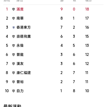
排名
隊伍
勝
敗
積分
1
滿貫
9
0
18
2
南華
8
1
17
3
香港東方
7
2
16
4
崇德飛鷹
6
3
15
5
永倫
4
5
13
6
晉龍
3
6
12
7
漢友
3
6
12
8
康仁福建
2
7
11
9
晉裕
2
7
11
10
自力
1
8
10
最新活動