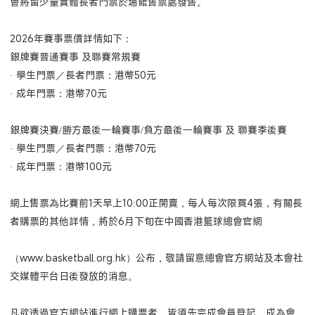
會將留少量實體長者門票於場館售票處發售。
2026年賽事票價詳情如下：
銀牌賽普通賽事 及聯賽常規賽
· 學生門票／長者門票：港幣50元
· 成年門票：港幣70元
銀牌賽決賽/勝方最後一輪賽事/負方最後一輪賽事 及 聯賽季後賽
· 學生門票／長者門票：港幣70元
· 成年門票：港幣100元
網上售票為比賽前1天早上10:00正開賣，每人每次限買4張，有關長
者購票的其他詳情，將於6月下旬在中國香港籃球總會官網
（www.basketball.org.hk）公布，敬請留意總會官方網站及本會社
交媒體平台日後發放的消息。
凡欲透過官方網站進行網上購票者，皆須先完成會員登記，成為會