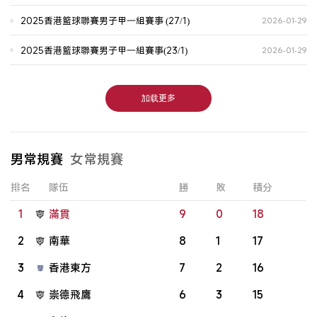
2025香港籃球聯賽男子甲一組賽事 (27/1)
2026-01-29
2025香港籃球聯賽男子甲一組賽事(23/1)
2026-01-29
加载更多
男常規賽
女常規賽
排名
隊伍
勝
敗
積分
1
滿貫
9
0
18
2
南華
8
1
17
3
香港東方
7
2
16
4
崇德飛鷹
6
3
15