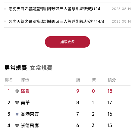
惡劣天氣之暑期籃球訓練班及三人籃球訓練班安排 14/8
2025-08-14
(更新)
惡劣天氣之暑期籃球訓練班及三人籃球訓練班安排 14/8
2025-08-14
加载更多
男常規賽
女常規賽
排名
隊伍
勝
敗
積分
1
滿貫
9
0
18
2
南華
8
1
17
3
香港東方
7
2
16
4
崇德飛鷹
6
3
15