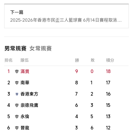
下一篇
2025-2026年香港市民盃三人籃球賽 6月14日賽程取消通
知
男常規賽
女常規賽
排名
隊伍
勝
敗
積分
1
滿貫
9
0
18
2
南華
8
1
17
3
香港東方
7
2
16
4
崇德飛鷹
6
3
15
5
永倫
4
5
13
6
晉龍
3
6
12