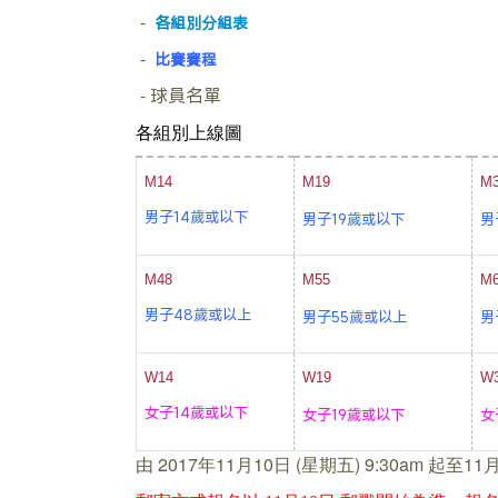
-
各組別分組表
-
比賽賽程
-
球員名單
各組別
上線圖
M14
M19
M
男子14歲或以下
男子19歲或以下
男
M48
M55
M
男子48歲或以上
男子55歲或以上
男
W14
W19
W
女子14歲或以下
女子19歲或以下
女
由 2017年11月10日 (星期五) 9:30am 起至1