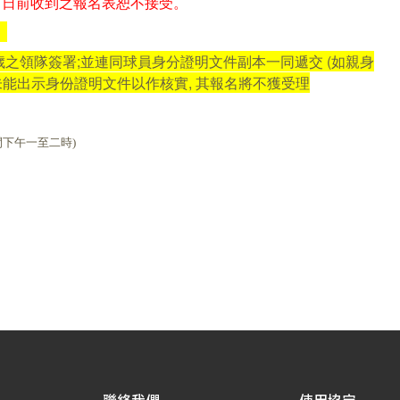
報名日前收到之報名表恕不接受。
歲之領隊簽署
;
並連同球員身分證明文件副本一同遞交 (
如親身
未能出示身份證明文件以作核實, 其報名將不獲受理
間下午一至二時)