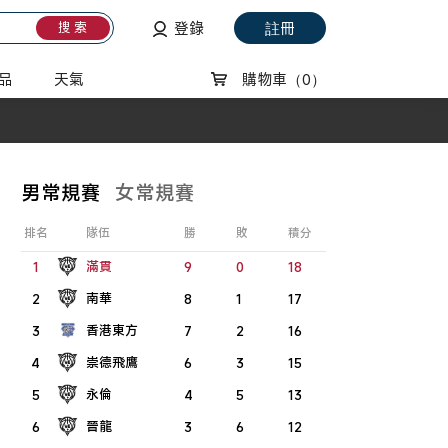
登錄
註冊
搜 索
品
天氣
購物車
（0）
男常規賽
女常規賽
排名
隊伍
勝
敗
積分
滿貫
1
9
0
18
南華
2
8
1
17
香港東方
3
7
2
16
崇德飛鷹
4
6
3
15
永倫
5
4
5
13
晉龍
6
3
6
12