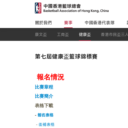
關於我們
賽事
中國香港代表隊
康文盃
工商盃
健康盃
香港市民盃三
第七屆健康盃籃球錦標賽
報名情況
比賽章程
比賽簡介
表格下載
報名表格
-
-
後補表格