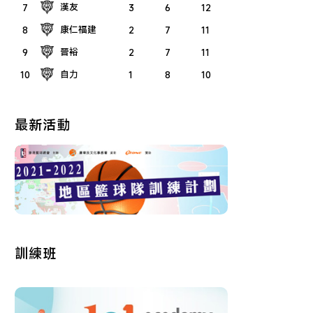
漢友
7
3
6
12
康仁福建
8
2
7
11
晉裕
9
2
7
11
自力
10
1
8
10
最新活動
訓練班