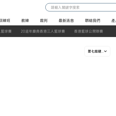
訓練班
教練
裁判
最新消息
聯絡我們
產
人籃球賽
20週年慶典香港三人籃球賽
香港籃球公開聯賽
第七屆健康盃 (2017-18年度)