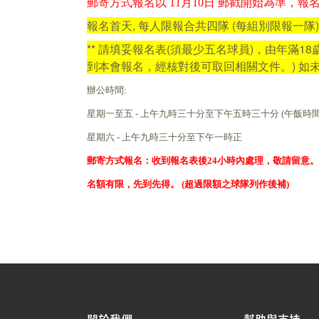
郵寄方式報名以 11月10日 郵戳開始為準，
報名首天, 每人限報合共四隊 (每組別限報一隊)
**
請
填妥報名表
(
須最少五名球員
)
，由年滿
18
到本會報名，經核對後可取回相關文件
。)
如
辦公時間:
星期一至五 - 上午九時三十分至下午五時三十分 (午飯時
星期六 - 上午九時三十分至下午一時正
郵寄方式報名：收到報名表後
24
小時內處理，敬請留意。
名額有限，先到先得。 (超過限額之球隊列作後補)