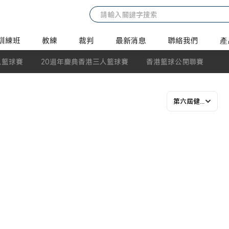
訓練班
教練
裁判
最新消息
聯絡我們
產
人籃球賽
20週年慶典香港三人籃球賽
香港籃球公開聯賽
第六屆健康盃 (2016-17年度)