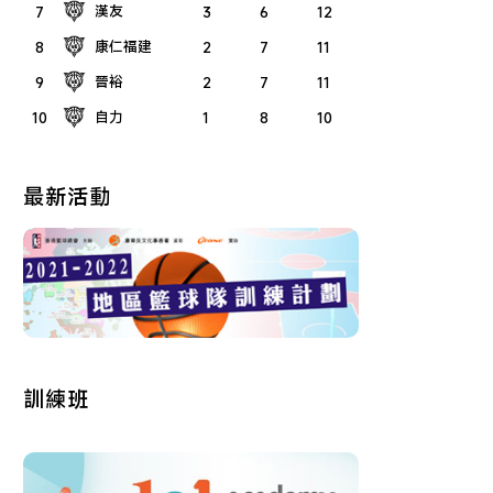
漢友
7
3
6
12
康仁福建
8
2
7
11
晉裕
9
2
7
11
自力
10
1
8
10
最新活動
訓練班