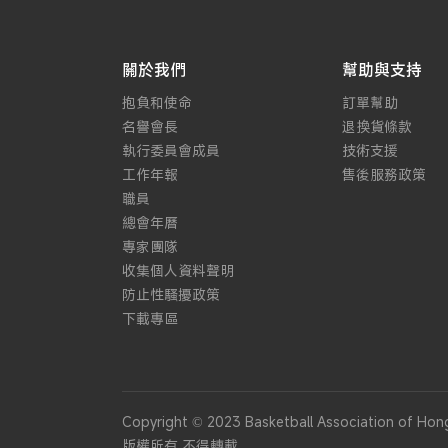
關於我們
幫助與支持
抱負和使命
訂單幫助
名譽會長
退換貨條款
執行委員會成員
技術支援
工作年報
售後服務政策
職員
總會年曆
專家團隊
收集個人資料聲明
防止性騷擾政策
下載專區
Copyright © 2023 Basketball Association of Hong
版權所有 不得轉載