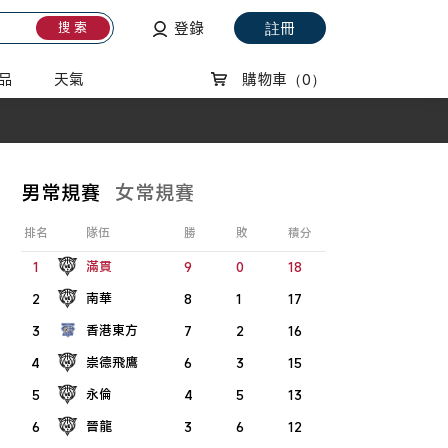
登錄
註冊
搜 索
品
天氣
購物車
（0）
男常規賽
女常規賽
排名
隊伍
勝
敗
積分
滿貫
1
9
0
18
南華
2
8
1
17
香港東方
3
7
2
16
崇德飛鷹
4
6
3
15
永倫
5
4
5
13
晉龍
6
3
6
12