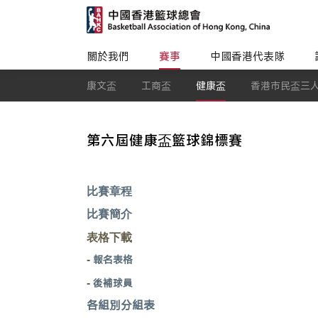
關於我們
賽事
中國香港代表隊
康文盃
工商盃
健康盃
香港市民盃三
第六屆健康盃籃球錦標賽
比賽章程
比賽簡介
表格下載
報名表格
-
後補球員
-
各組別分組表