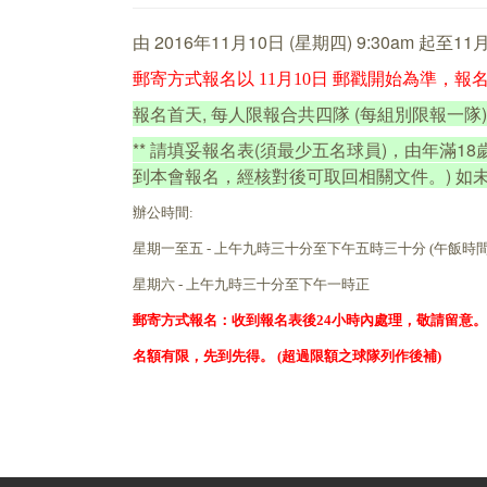
由 2016年11月10日 (星期四) 9:30am 起至1
郵寄方式報名以 11月10日 郵戳開始為準，
報名首天, 每人限報合共四隊 (每組別限報一隊)
**
請
填妥報名表
(
須最少五名球員
)
，由年滿
18
到本會報名，經核對後可取回相關文件
。)
如
辦公時間:
星期一至五 - 上午九時三十分至下午五時三十分 (午飯時
星期六 - 上午九時三十分至下午一時正
郵寄方式報名：收到報名表後
24
小時內處理，敬請留意。
名額有限，先到先得。 (超過限額之球隊列作後補)