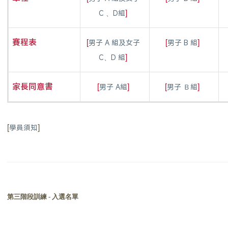
]
C 、D組
[
[
]
賽程表
男子 A 組及女子
男子 B 組
]
C、D 組
[
]
[
]
家長同意書
男子 A組
男子 Ｂ組
[
]
學員須知
第三階段訓練
-
入選名單