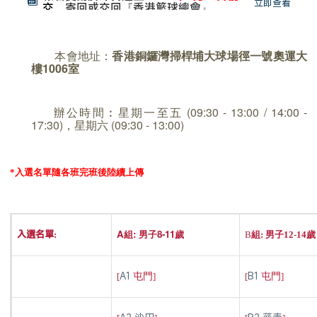
立即查看
交
，寄回或交回『香港籃球總會』。
本會地址：
香港銅鑼灣掃桿埔大球場徑一號奧運大
樓
1006
室
辦公時間︰星期一至五 (09:30 - 13:00 / 14:00 -
17:30)，星期六 (09:30 - 13:00)
*
入選名單隨各班完班後陸續上傳
A組: 男子8-11歲
入選名單:
B
組
:
男子
12-14
歲
A1
B1
[
屯門
]
[
屯門
]