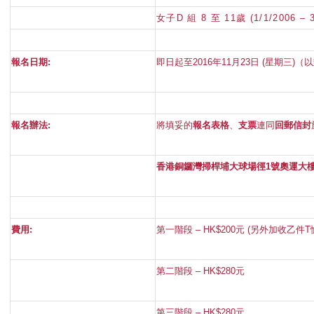
女子D 組 8 至 11歲 (1/1/2006 – 3
報名日期
:
即日起至
2016
年
11
月2
3
日
(
星期三
)
（以
報名辦法
:
將填妥的
報名表格
、
支票
連同
回郵信封
香港銅鑼灣掃桿埔大球場徑
1
號奧運大
費用
:
第一階段
– HK$200
元
(
另外加收乙件
T
第二階段
– HK$280
元
第三階段
– HK$280
元