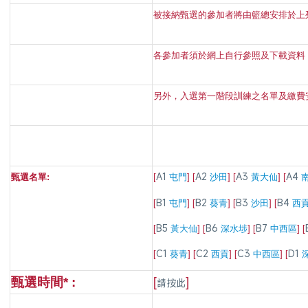
被接納甄選的參加者將由籃總安排於上
各參加者須於網上自行參照及下載資料
另外，入選第一階段訓練之名單及繳費
A1
A2
A3
A4
甄選名單:
[
屯門
] [
沙田
] [
黃大仙
] [
[
B1
屯門
] [
B2
葵青
] [
B3
沙田
] [
B4
西
[
B5
黃大仙
] [
B6
深水埗
] [
B7
中西區
] [
[
C1
葵青
] [
C2
西貢
] [
C3
中西區
]
[
D1
[
]
甄選時間*
:
請按此