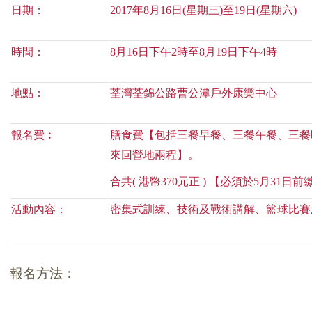
日期：
2017
年
8
月
16
日
(
星期三
)
至
19
日
(
星期六
)
時間：
8
月
16
日下午
2
時至
8
月
19
日下午
4
時
地點：
荃灣荃錦公路曹公潭戶外康樂中心
報名費︰
膳食費【包括三餐早餐、三餐午餐、三餐
來回營地兩程】。
合共
(
港幣
370
元正
)
【必須於
5
月
31
日前
活動內容：
密集式訓練、技術及戰術講解、籃球比賽
報名方法：