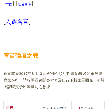
[
] [
]
章程
報名回條
[
入選名單
]
青苗強者之戰
賽事將於2017年8月13日分別於 順利邨體育館 及將軍澳體
育館進行，請各學員參閱賽程表及自行下載家長回條，並於
上課時交予所屬班別之教練。
[
[
]
章程
男子 A 組及女子
男子 B 組