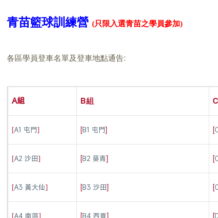
青苗籃球訓練營
(只限入選青苗之學員參加)
各區學員登車名單及登車地點通告:
B組
A組
[
]
[
[
]
A1 屯門
B1 屯門
[
]
[
[
]
A2 沙田
B2 葵青
[
]
[
[
]
A3 黃大仙
B3 沙田
[
]
[
[
]
A4 南區
B4 西貢