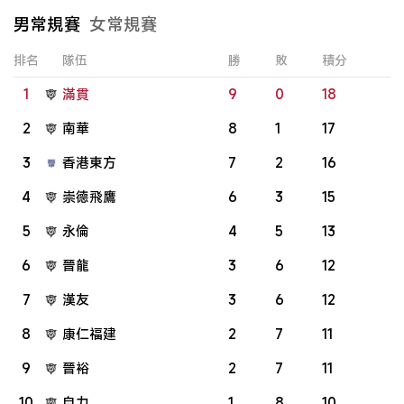
男常規賽
女常規賽
排名
隊伍
勝
敗
積分
1
滿貫
9
0
18
2
南華
8
1
17
3
香港東方
7
2
16
4
崇德飛鷹
6
3
15
5
永倫
4
5
13
6
晉龍
3
6
12
7
漢友
3
6
12
8
康仁福建
2
7
11
9
晉裕
2
7
11
10
自力
1
8
10