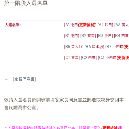
第一階段入選名單
A1
A2
A3
屯門
沙田
黃大
入選名單:
[
(更新後補)
] [
] [
[
B1
] [
B2
] [
B3
] [
B4
屯門
葵青
沙田
西貢
[
B5
] [
B6
] [
B7
黃大仙
深水埗
中西區
(
[
C1
] [
C2
] [
C3
葵青
西貢
中西區
(更新後
－ [
]
家長同意書
敬請入選名員於開班前填妥家長同意書並郵遞或親身交回本
會銅鑼灣辦公室。
＊＊早前以電郵申請青苗後補的名單已公布，請留意上面的
(更新後補)
班