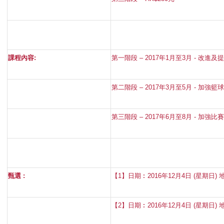
課程內容
:
第一階段
– 2017
年
1
月至
3
月
-
改進及
第二階段
– 2017
年
3
月至
5
月
-
加強籃
第三階段
– 2017
年
6
月至
8
月
-
加強比
甄選
:
【
1
】日期︰
2016
年
12
月4
日
(
星期日
)
【
2
】日期︰
2016
年
12
月4
日
(
星期日
)