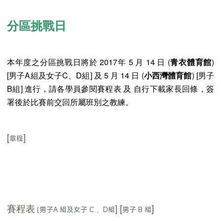
分區挑戰日
本年度之分區挑戰日將於 2017年 5 月 14 日 (
青衣
)
體育館
[
男子A組及女子C、D組
] 及 5 月 14 日 (
) [
男子
小西灣體育館
B組
] 進行，請各學員
參閱賽程表
及
自行下載家長回條
，簽
署後於比賽前交回所屬班別之教練。
[
]
章程
賽程表
] [
]
[
男子A 組及女子 C 、D組
男子 B 組