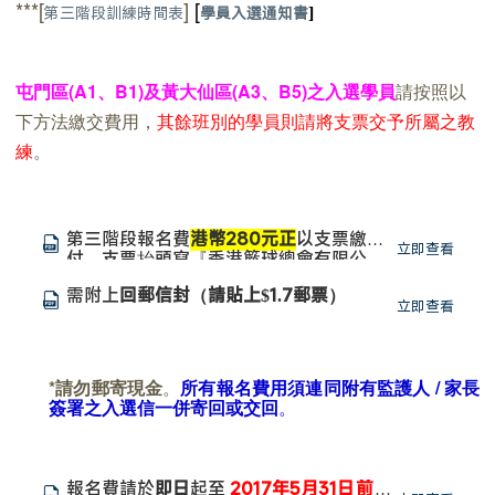
***[
]
[
第三階段訓練時間表
學員入選通知書
]
屯門區(A1、B1)及黃大仙區(A3、B5)之入選學員
請按照以
下方法繳交費用，
其餘班別的學員則請將支票交予所屬之教
練
。
第三階段報名費
港幣
280
元正
以支票繳
立即查看
付，支票抬頭寫『香港籃球總會有限公
司』。支票背面，請寫上學員姓名、聯絡
需附上
回郵信封（請貼上$1.7郵票）
電話及入選編號。
立即查看
*
請勿郵寄現金
。
所有報名費用須連同附有監護人
/
家長
簽署之入選信一併寄回或交回
。
報名費請於
即日
起至
2017
年
5
月
31
日前
繳