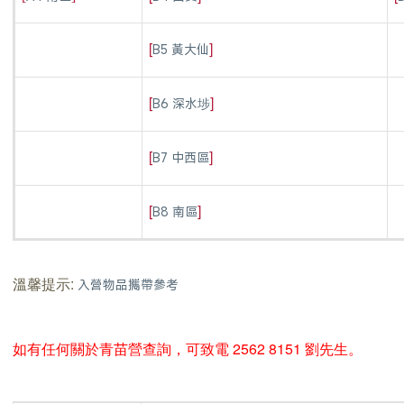
[
]
B5 黃大仙
[
]
B6 深水埗
[
]
B7 中西區
[
]
B8 南區
溫馨提示:
入營物品攜帶參考
如有任何關於青苗營查詢，可致電 2562 8151 劉先生。