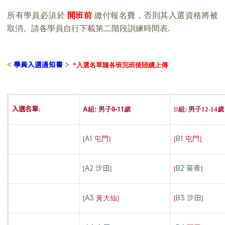
所有學員必須於
開班前
繳付報名費，否則其入選資格將被
取消。請各學員自行下載第二階段訓練時間表
.
學員入選通知書
<
>
*
入選名單隨各班完班後陸續上傳
A組: 男子8-11歲
入選名單:
B
組
:
男子
12-14
歲
A1
B1
[
屯門
]
[
屯門
]
A2 沙田
B2 葵青
[
]
[
]
A3
B3 沙田
[
黃大仙
]
[
]