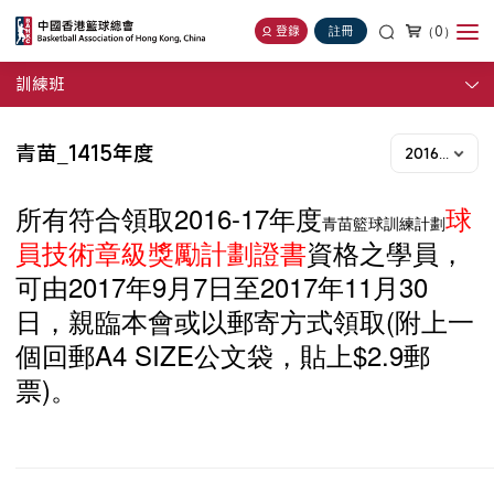
（0）
登錄
註冊
訓練班
青苗_1415年度
2016-17年度
2016-17
所有符合領取
年度
球
青苗籃球訓練計劃
員技術章級獎勵計劃
證書
資格之學員，
2017
9
7
2
017
1
1
3
0
可由
年
月
日至
年
月
(
日，親臨本會或以郵寄方式領取
附上一
A
4 SIZE
$2.9
個回郵
公文袋，貼上
郵
)
票
。