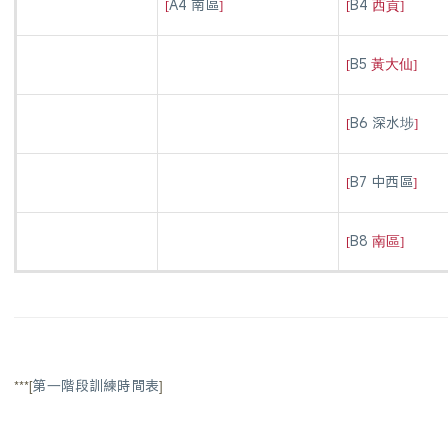
A4
南區
B4
[
]
[
西貢
]
B5
[
黃大仙
]
B6 深水埗
[
]
B7 中西區
[
]
B8
[
南區
]
***[
第一階段訓練時間表
]