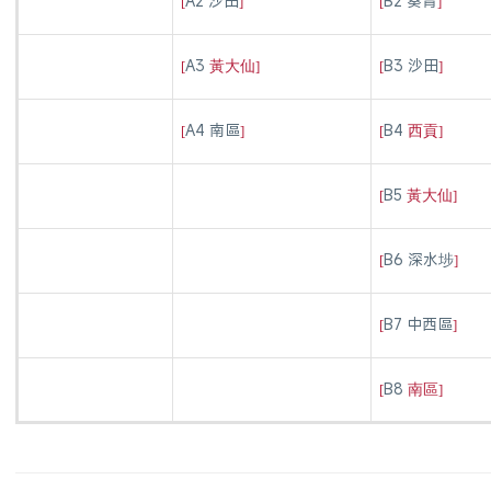
A2 沙田
B2 葵青
[
]
[
]
A3
B3 沙田
[
黃大仙
]
[
]
A4
南區
B4
[
]
[
西貢
]
B5
[
黃大仙
]
B6 深水埗
[
]
B7 中西區
[
]
B8
[
南區
]