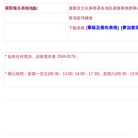
索取報名表格地點
:
康樂及文化事務署各地區康樂事務辦事
香港籃球總會
章程及
報名表格
參加者
下載表格
[
]
[
*
如有任何查詢，請致電本會
2504-8179
。
*
辦公時間︰星期一至五
(09:30 - 13:00, 14:00 - 17:30) ,
星期六
(09:30 - 13:0