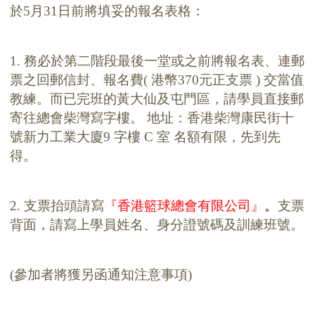
於
5
月
31
日前將填妥的報名表格：
1.
務必於第二階段最後一堂或之前將報名表、連郵
票之回郵信封、報名費
(
港幣
370
元正支票
)
交當值
教練。而已完班的黃大仙及屯門區，請學員直接郵
寄往總會柴灣寫字樓。 地址：香港柴灣康民街十
號新力工業大廈9 字樓 C 室 名額有限，先到先
得。
2.
支票抬頭請寫
『香港籃球總會有限公司』
。
支票
背面，請寫上學員姓名、身分證號碼及訓練班號。
(
參加者將獲另函通知注意事項
)