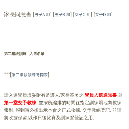
家長同意書
[
] [
] [
] [
]
男子A 組
男子B 組
女子C 組
女子D 組
第二階段訓練
-
入選名單
***[
]
第二階段訓練時間表
請入選學員填妥附有監護人/家長簽署之
學員入選通知書
於
第一堂交予教練
, 並按所編排的時間往指定訓練場地向教練
報到. 報到時必須出示本會之正式收據, 交予教練登記, 並請
將收據保留,以作日後比賽及訓練營登記之用。