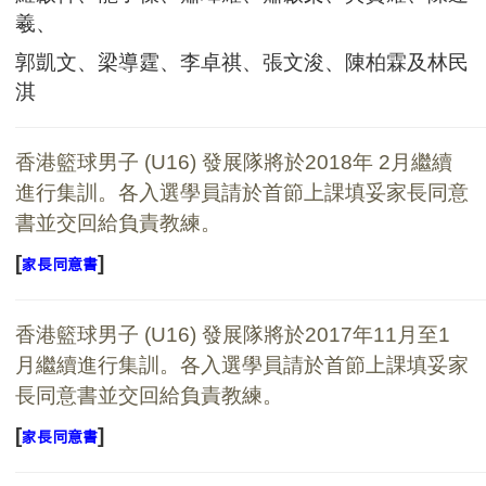
羲、
郭凱文、梁導霆、李卓祺、張文浚、陳柏霖及林民
淇
香港籃球男子
(U16)
發展隊將於
2018
年 2
月繼續
進行集訓。各入選學員請於首節上課填妥家長同意
書並交回給負責教練。
[
]
家長同
意書
香港籃球男子
(U16)
發展隊將於
2017
年11
月至1
月繼續
進行集訓。各入選學員請於首節上課填妥家
長同意書並交回給負責教練。
[
]
家長同
意書