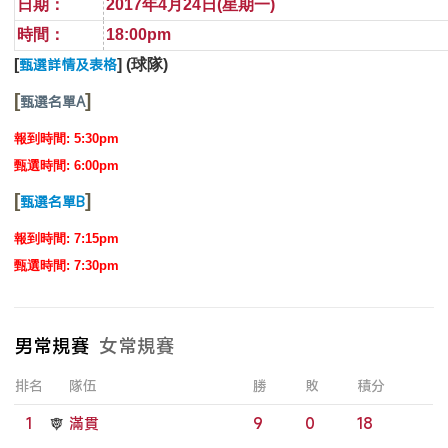
日期：
2017年4月24日(星期一)
時間：
18:00pm
甄選詳情及表格
[
] (球隊)
[
]
甄選名單A
報到時間: 5:30pm
甄選時間: 6:00pm
[
]
甄選名單B
報到時間: 7:15pm
甄選時間: 7:30pm
男常規賽
女常規賽
排名
隊伍
勝
敗
積分
1
滿貫
9
0
18