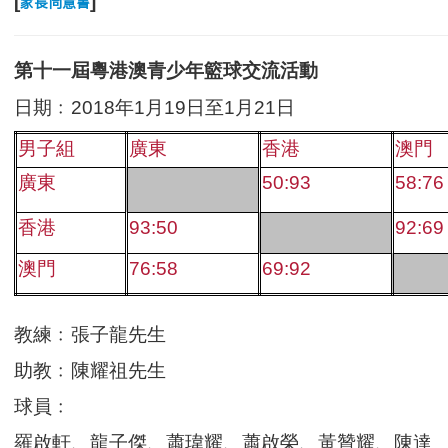
[
]
家長同
意書
第十一屆粵港澳青少年籃球交流活動
日期﹕2018年1月19日至1月21日
男子組
廣東
香港
澳門
廣東
50:93
58:76
香港
93:50
92:69
澳門
76:58
69:92
教練﹕張子龍先生
助教﹕陳耀祖先生
球員﹕
羅啟軒、龍子傑、蕭瑋耀、蕭啟榮、黃贊耀、陳達