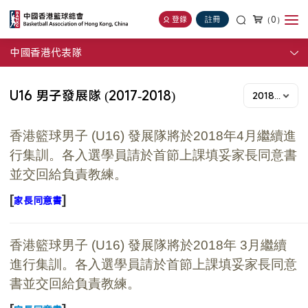
（0）
登錄
註冊
中國香港代表隊
U16 男子發展隊 (2017-2018)
2018年度
香港籃球男子
(U16)
發展隊將於
2018
年4
月繼續
進
行集訓。各入選學員請於首節上課填妥家長同意書
並交回給負責教練。
[
]
家長同
意書
香港籃球男子
(U16)
發展隊將於
2018
年 3
月繼續
進行集訓。各入選學員請於首節上課填妥家長同意
書並交回給負責教練。