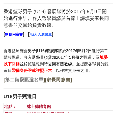
香港籃球男子 (U16) 發展隊將於2017年5月9日開
始進行集訓。各入選學員請於首節上課填妥家長同
意書並交回給負責教練。
[
]
[
]
家長同
意書
43人入選名單
香港籃球總會
男子
(U16)
發展隊
將於
2017
年
5
月
2
日
進行第二
階段甄選。
各入選學員須參加
2017
年
5
月份之
甄選，及
填妥
以下回條
並於
甄選報到時
交回有關教練。
並提醒各球員於甄
選日
帶備身份證或護照正本
，以作核實身份之用。
第二階段甄選名單
家長同意書
[
]
[
]
U16男子甄選日
地點：
林士德體育館