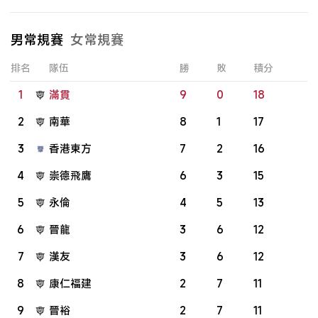
男常規賽
女常規賽
排名
隊伍
勝
敗
積分
1
滿貫
9
0
18
2
南華
8
1
17
3
香港東方
7
2
16
4
崇德飛鷹
6
3
15
5
永倫
4
5
13
6
晉龍
3
6
12
7
漢友
3
6
12
8
康仁福建
2
7
11
9
晉裕
2
7
11