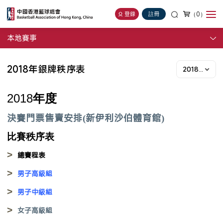
（0）
登錄
註冊
本地賽事
2018年銀牌秩序表
2018年度
2018
年度
決賽門票售
賣安排(新
伊利沙伯體育館)
比賽秩序表
>
總賽程表
>
男子高級組
>
男子中級組
>
女子高級組