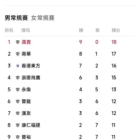
男常規賽
女常規賽
排名
隊伍
勝
敗
積分
1
滿貫
9
0
18
2
南華
8
1
17
3
香港東方
7
2
16
4
崇德飛鷹
6
3
15
5
永倫
4
5
13
6
晉龍
3
6
12
7
漢友
3
6
12
8
康仁福建
2
7
11
9
晉裕
2
7
11