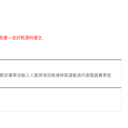
同意書＞並於甄選時遞交。
會群眾賽事活動三人籃球項目香港特區運動員代表甄選賽事宜