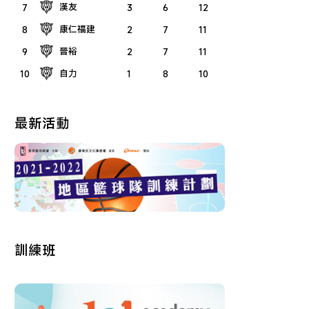
漢友
7
3
6
12
康仁福建
8
2
7
11
晉裕
9
2
7
11
自力
10
1
8
10
最新活動
訓練班