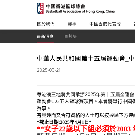
關於我們
賽事
中國香港代表隊
最新消息
圖片集
中華人民共和國第十五屆運動會_中
2025-03-21
粵港澳三地將共同承辦2025年第十五屆全運會
運動會
U22
五人籃球賽項目。
本會將舉行中國
賽事。
有興趣而又
合
符
資格的人士可以按透過下方連
*截止日期:2025年4月1日*
**女子22歲以下組必須於2003