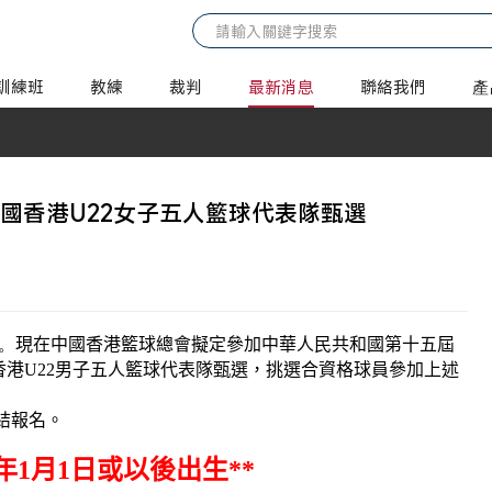
訓練班
教練
裁判
最新消息
聯絡我們
產
國香港U22女子五人籃球代表隊甄選
。
現在中國香港籃球總會擬定參加中華人民共和國第十五屆
香港
U22
男子五人籃球代表隊甄選，挑選合資格球員參加上述
結報名。
 年1月1日或以後出生**