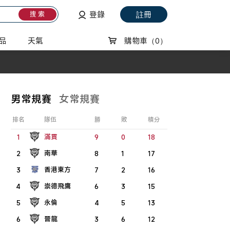
登錄
註冊
搜 索
品
天氣
購物車
（0）
男常規賽
女常規賽
排名
隊伍
勝
敗
積分
滿貫
1
9
0
18
南華
2
8
1
17
香港東方
3
7
2
16
崇德飛鷹
4
6
3
15
永倫
5
4
5
13
晉龍
6
3
6
12