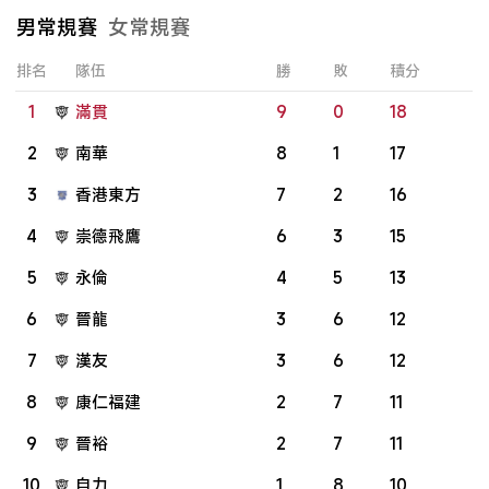
男常規賽
女常規賽
排名
隊伍
勝
敗
積分
1
滿貫
9
0
18
2
南華
8
1
17
3
香港東方
7
2
16
4
崇德飛鷹
6
3
15
5
永倫
4
5
13
6
晉龍
3
6
12
7
漢友
3
6
12
8
康仁福建
2
7
11
9
晉裕
2
7
11
10
自力
1
8
10