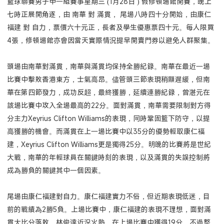
籃球聯賽男子甲一組賽事星期三 (1月28日 ) 假修頓場館開賽，晚上
七時正展開角逐，由 南華 對 滿貫， 尾場八時四十分開始，由康仁
福建 對 自力，票價六十元正，長者及學生優惠票四十元。每人限買
4張，修頓場館亦會因當天實際情況提早開賣門券以避免人群聚集。
頭場由南華對滿貫，南華與滿貫均保持全勝紀錄。南華在最近一場
比賽中擊敗香港東方，士氣高昂。儘管頭三節表現稍顯遲緩，但南
華在第四節發力，成功反超，最終獲勝，延續連勝紀錄，曾湛元在
該場比賽中攻入全場最高的22分。面對滿貫，南華需要限制對方得
分主力Xeyrius Clifton Williams的表現，同時鞏固籃下防守，以提
高獲勝的機會。而滿貫在上一場比賽中以35分的優勢輕取康仁福
建，Xeyrius Clifton Williams更是獨得25分。明晚的比賽將是世紀
大戰，南華的年輕球員在關鍵時刻的表現，以及滿貫的失誤控制將
成為勝負的關鍵其中一個因素。
尾場由康仁福建對自力。康仁福建實力不俗，但近期表現低迷，目
前的戰績為2勝5負。上場比賽中，康仁福建的表現不理想，面對滿
貫大比分落敗，林俊達近況火熱，在上場比賽中獲得19分。不過整