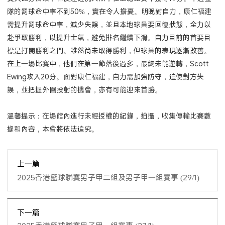
隊的罰球命中率不到50%，實在令人擔憂。明晚對自力，康仁福建
需提升罰球命中率，減少失誤，並且本地球員要回復狀態，全力以
赴爭取勝利，以提升士氣，避免排名繼續下滑。自力目前的首要目
標是打開勝利之門。雖然尚未取得勝利，但球員的表現逐漸改善。
在上一場比賽中，他們在第一節落後過多，最終未能逆轉，Scott
Ewing攻入20分。面對康仁福建，自力需加強防守，迫使對方失
誤，並把握外圍投射的機會，亦有可能迎來首勝。
溫馨提示：在場館內進行未經授權的紀錄，拍攝，收集傳輸比賽數
據和內容，本會將依法追究。
上一篇
2025香港籃球聯賽男子甲二組及男子甲一組賽事 (29/1)
下一篇