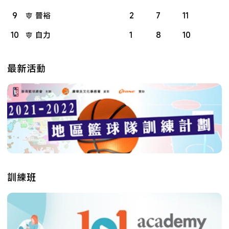
9
晉裕
2
7
11
10
自力
1
8
10
最新活動
訓練班