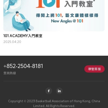
101 ACADEMY入門教室
2025.04.20
+852-2504-8181
聯繫客服
查詢熱線
Copyright © 2023 Basketball Association of Hong Kong, China
Limited. All Rights Reserved.