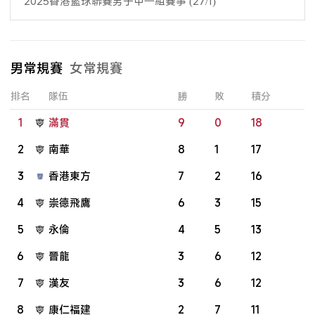
2025香港籃球聯賽男子甲一組賽事 (27/1)
男常規賽
女常規賽
排名
隊伍
勝
敗
積分
1
滿貫
9
0
18
2
南華
8
1
17
3
香港東方
7
2
16
4
崇德飛鷹
6
3
15
5
永倫
4
5
13
6
晉龍
3
6
12
7
漢友
3
6
12
8
康仁福建
2
7
11