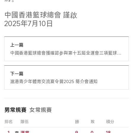
中國香港籃球總會 謹啟
2025年7月10日
上一篇
中國香港籃球總會獲確認参與第十五屆全運會三項籃球賽
事
下一篇
滬港青少年體育交流夏令營2025 簡介會通知
男常規賽
女常規賽
排名
隊伍
勝
敗
積分
1
滿貫
9
0
18